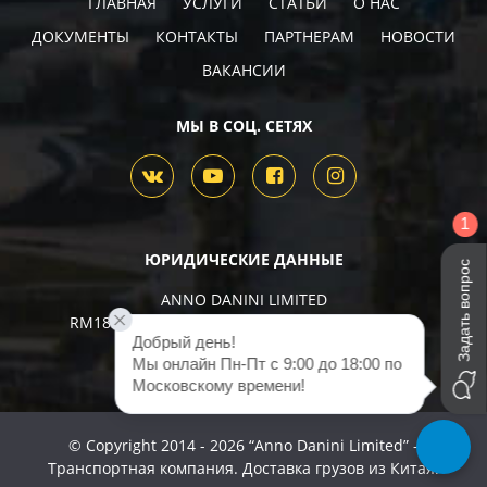
ГЛАВНАЯ
УСЛУГИ
СТАТЬИ
О НАС
ДОКУМЕНТЫ
КОНТАКТЫ
ПАРТНЕРАМ
НОВОСТИ
ВАКАНCИИ
МЫ В СОЦ. СЕТЯХ
1
ЮРИДИЧЕСКИЕ ДАННЫЕ
Задать вопрос
ANNO DANINI LIMITED
RM18S, 27/F, HoKingComm CTR, 2-16 Fayuen ST,
Добрый день!

MongkokKowloon,
Мы онлайн Пн-Пт с 9:00 до 18:00 по 
HongKong, 574576
Московскому времени! 
© Copyright 2014 - 2026 “Anno Danini Limited” -
Транспортная компания. Доставка грузов из Китая.