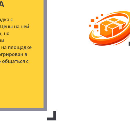
А
адка с
Цены на ней
, но
ми
и на площадке
егрирован в
 общаться с