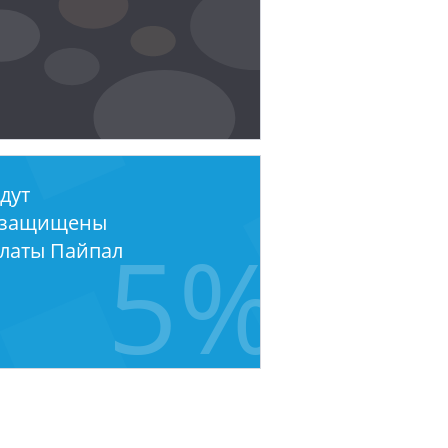
дут
 защищены
5%
платы Пайпал