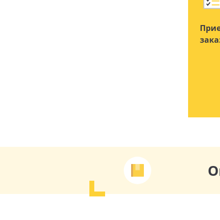
Прие
зака
О