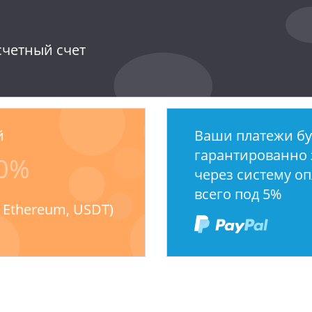
счетный счет
й
Ваши платежи бу
гарантированно
0%
через систему о
всего под 5%
, Ethereum, USDT)