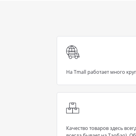
На Tmall работает много кру
Качество товаров здесь всег
всегда бывает на Таобао). 