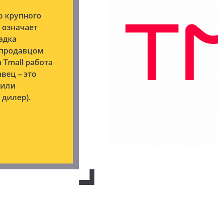
о крупного
l означает
адка
ь продавцом
 Tmall работа
авец – это
 или
дилер).