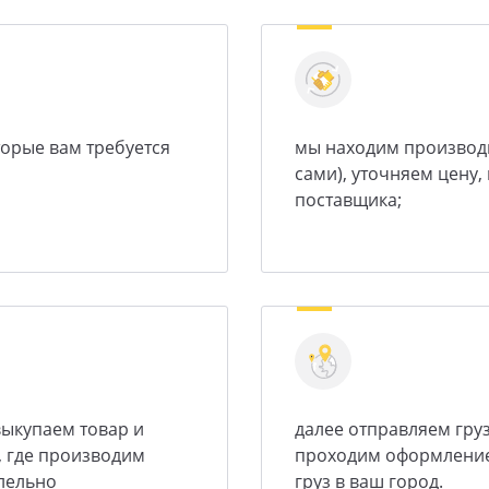
торые вам требуется
мы находим производи
сами), уточняем цену
поставщика;
 выкупаем товар и
далее отправляем груз
, где производим
проходим оформление
ллельно
груз в ваш город.