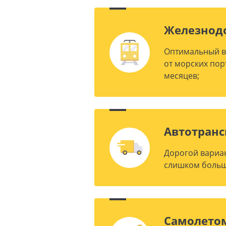
Железнод
Оптимальный в
от морских пор
месяцев;
Автотран
Дорогой вариан
слишком больш
Самолето