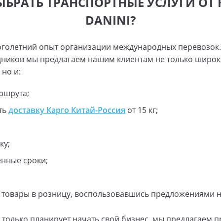
ЫБРАТЬ ТРАНСПОРТНЫЕ УСЛУГИ О
DANINI?
оголетний опыт организации международных перевозок.
ников мы предлагаем нашим клиентам не только широк
но и:
ршрута;
ть
доставку Карго Китай-Россия
от 15 кг;
ку;
енные сроки;
товары в розницу, воспользовавшись предложениями н
о только планирует начать свой бизнес, мы предлагаем 