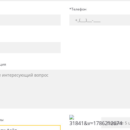
*Телефон
ция
лы